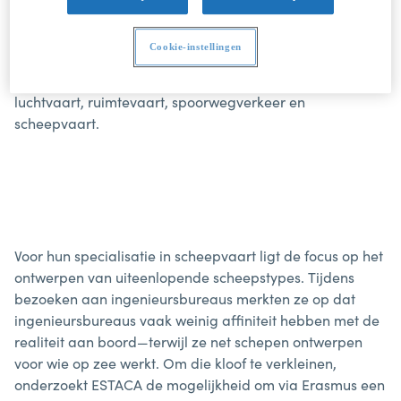
ingenieursschool gespecialiseerd in
transporttechnologie, met campussen in onder andere
Cookie-instellingen
Parijs en Laval. ESTACA telt zo’n 2.500 studenten en biedt
opleidingen aan in vijf vervoersdomeinen: automobiel,
luchtvaart, ruimtevaart, spoorwegverkeer en
scheepvaart.
Voor hun specialisatie in scheepvaart ligt de focus op het
ontwerpen van uiteenlopende scheepstypes. Tijdens
bezoeken aan ingenieursbureaus merkten ze op dat
ingenieursbureaus vaak weinig affiniteit hebben met de
realiteit aan boord—terwijl ze net schepen ontwerpen
voor wie op zee werkt. Om die kloof te verkleinen,
onderzoekt ESTACA de mogelijkheid om via Erasmus een