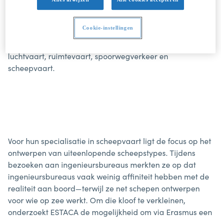
ingenieursschool gespecialiseerd in
transporttechnologie, met campussen in onder andere
Cookie-instellingen
Parijs en Laval. ESTACA telt zo’n 2.500 studenten en biedt
opleidingen aan in vijf vervoersdomeinen: automobiel,
luchtvaart, ruimtevaart, spoorwegverkeer en
scheepvaart.
Voor hun specialisatie in scheepvaart ligt de focus op het
ontwerpen van uiteenlopende scheepstypes. Tijdens
bezoeken aan ingenieursbureaus merkten ze op dat
ingenieursbureaus vaak weinig affiniteit hebben met de
realiteit aan boord—terwijl ze net schepen ontwerpen
voor wie op zee werkt. Om die kloof te verkleinen,
onderzoekt ESTACA de mogelijkheid om via Erasmus een