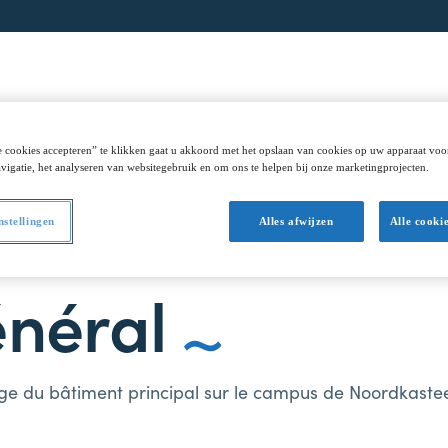
ritime
Educations
Étudier
A propos
T
 cookies accepteren” te klikken gaat u akkoord met het opslaan van cookies op uw apparaat voo
vigatie, het analyseren van websitegebruik en om ons te helpen bij onze marketingprojecten.
nstellingen
Alles afwijzen
Alle cooki
énéral
tage du bâtiment principal sur le campus de Noordkast