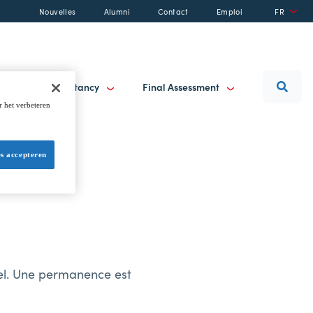
Nouvelles
Alumni
Contact
Emploi
FR
raining & Consultancy
Final Assessment
r het verbeteren
es accepteren
eel. Une permanence est