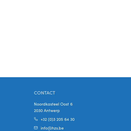
CONTACT
Noordkasteel Oost 6
2030 Antwerp
+32 (0)3 205 64 30
info@hzs.be