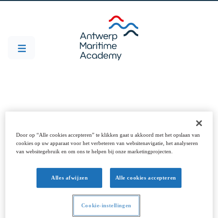
Privacy policy
Door op “Alle cookies accepteren” te klikken gaat u akkoord met het opslaan van
Privacy policy
cookies op uw apparaat voor het verbeteren van websitenavigatie, het analyseren
van websitegebruik en om ons te helpen bij onze marketingprojecten.
Alles afwijzen
Alle cookies accepteren
Door het verstrekken van je persoonsgegevens tijdens de
inschrijving, stem je ermee in dat deze
Cookie-instellingen
persoonsgegevens geregistreerd en verwerkt worden