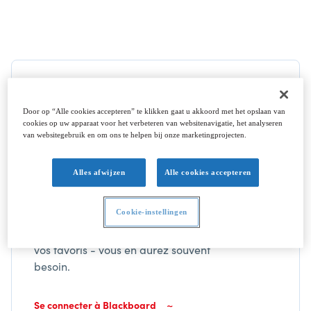
Votre login pour Blackboard
Door op “Alle cookies accepteren” te klikken gaat u akkoord met het opslaan van
La plupart des exercices et une
cookies op uw apparaat voor het verbeteren van websitenavigatie, het analyseren
grande partie du contenu de cours
van websitegebruik en om ons te helpen bij onze marketingprojecten.
se trouvent en ligne, sur
Blackboard. Nous utilisons
Alles afwijzen
Alle cookies accepteren
également cet outil pour rendre des
devoirs et partager des
Cookie-instellingen
informations pratiques. Vous
devriez ajouter le lien ci-dessous à
vos favoris - vous en aurez souvent
besoin.
Se connecter à Blackboard