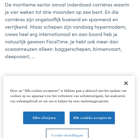
De maritieme sector omvat inderdaad carrières waarin
je vier weken tot drie maanden op zee bent. En die
carrières zijn ongelooflijk boeiend en spannend en
verrijkend. Maar schepen zijn vandaag hypermodern,
crews heel erg internationaal en aan boord heb je
natuurlijk gewoon FaceTime. Je hebt ook meer dan
oceaanreuzen alleen: baggerschepen, binnenvaart,
sleepvaart, ...
Liever aan de wal? Sure thing. Ook dan is je eigen
ambitie de enige rem op wat je kan bereiken. Want ook
Door op “Alle cookies accepteren” te klikken gaat u akkoord met het opslaan van
dat leven barst van de afwisseling: internationale
cookies op uw apparaat voor het verbeteren van websitenavigatie, het analyseren
contacten, korte termijnen, grote budgetten, impactvolle
van websitegebruik en om ons te helpen bij onze marketingprojecten.
projecten, ... Doe gerust even een onderzoekje en check
de achtergrond van iedereen die een rol speelt in de
Alles afwijzen
Alle cookies accepteren
Belgische maritieme sector. Wedden dat ze ooit ons
uniform gedragen hebben?
Cookie-instellingen