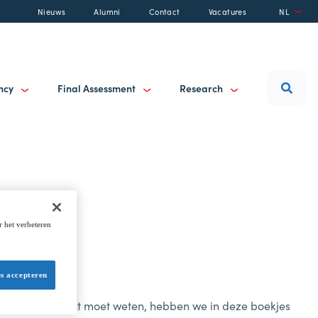
Nieuws
Alumni
Contact
Vacatures
NL
ancy
Final Assessment
Research
r het verbeteren
es accepteren
dingen die je echt moet weten, hebben we in deze boekjes