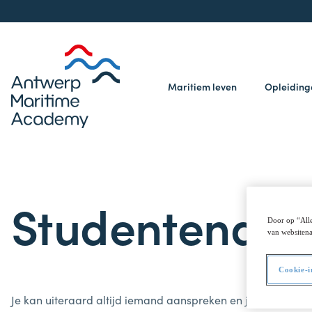
Maritiem leven
Opleidin
Studentenadm
Door op “Alle
van websitena
Cookie-i
Je kan uiteraard altijd iemand aanspreken en je vragen ste