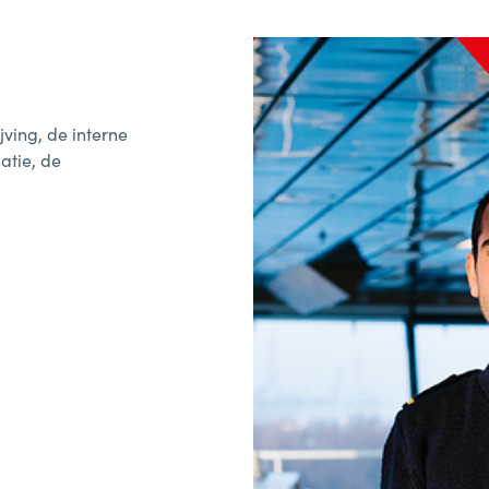
jving, de interne
atie, de