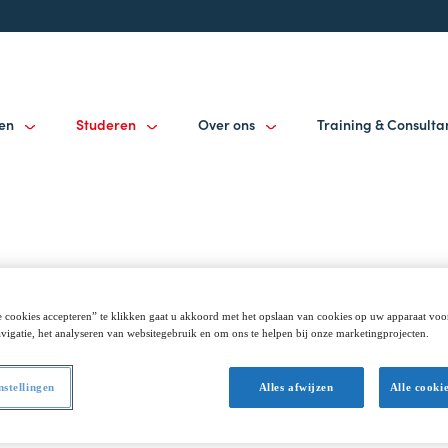
gen
Studeren
Over ons
Training & Consult
inistratie
 cookies accepteren” te klikken gaat u akkoord met het opslaan van cookies op uw apparaat voo
vigatie, het analyseren van websitegebruik en om ons te helpen bij onze marketingprojecten.
nstellingen
Alles afwijzen
Alle cooki
llen. Maar de belangrijkste regels, afspraken, practicals en 