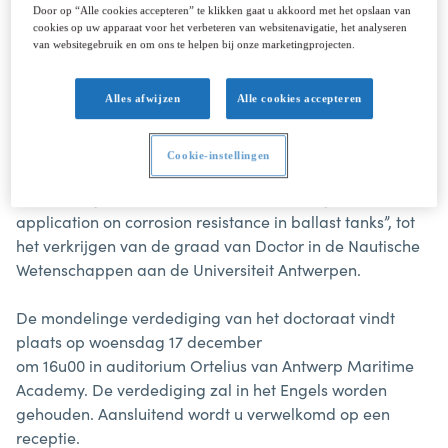
Door op “Alle cookies accepteren” te klikken gaat u akkoord met het opslaan van
De Professoren dr. Silvia Lenaerts en dr. Geert Potters, de
cookies op uw apparaat voor het verbeteren van websitenavigatie, het analyseren
van websitegebruik en om ons te helpen bij onze marketingprojecten.
promotoren van de kandidaat,
ir. Remke Willemen, prof. dr. Siegfried Snys, voorzitter
van de jury en dr. Rowan Van Schaeren, algemeen
Alles afwijzen
Alle cookies accepteren
directeur AMA, nodigen u uit voor:
Cookie-instellingen
De publieke verdediging van het doctoraat van Remke
Willemen, getiteld “The influence of coatings and their
application on corrosion resistance in ballast tanks”, tot
het verkrijgen van de graad van Doctor in de Nautische
Wetenschappen aan de Universiteit Antwerpen.
De mondelinge verdediging van het doctoraat vindt
plaats op woensdag 17 december
om 16u00 in auditorium Ortelius van Antwerp Maritime
Academy. De verdediging zal in het Engels worden
gehouden. Aansluitend wordt u verwelkomd op een
receptie.