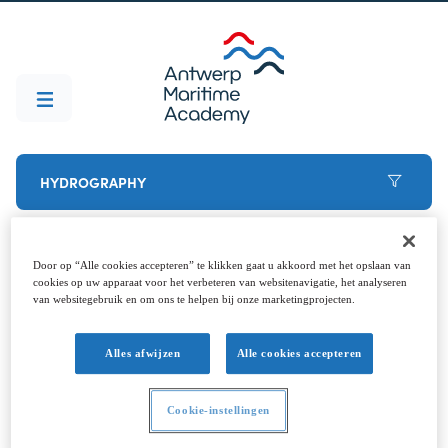
HYDROGRAPHY
Door op “Alle cookies accepteren” te klikken gaat u akkoord met het opslaan van
Programme
cookies op uw apparaat voor het verbeteren van websitenavigatie, het analyseren
van websitegebruik en om ons te helpen bij onze marketingprojecten.
The Hydrography B postgraduate course has a
Alles afwijzen
Alle cookies accepteren
duration of one year and can be adapted to each
student's qualifications and/or professional career.
Cookie-instellingen
This one-year programme corresponds to a total