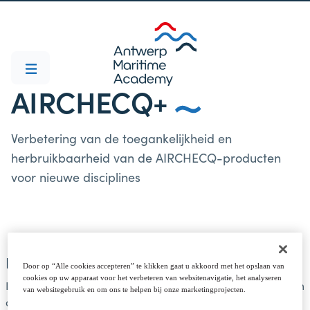
AIRCHECQ+
Verbetering van de toegankelijkheid en
herbruikbaarheid van de AIRCHECQ-producten
voor nieuwe disciplines
Doel van het AIRCHECQ+ project
Door op “Alle cookies accepteren” te klikken gaat u akkoord met het opslaan van
cookies op uw apparaat voor het verbeteren van websitenavigatie, het analyseren
De valorisatiedoelstelling van het AIRCHECQ+ project is om
van websitegebruik en om ons te helpen bij onze marketingprojecten.
de ontwikkelde AIRCHECQ resultaten toegankelijk te