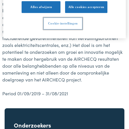
maken buiten het domein waarvoor ze oorspronkelijk
Alles afwijzen
Alle cookies accepteren
bedoeld waren. Tijdens dit project richten we ons expliciet
op sectoren waar de luchtkwaliteit een impact heeft op de
directe omgeving (comfort en menselijke gezondheid in
Cookie-instellingen
schepen, corrosiepreventie van windmolens, de
fluctuerende gevarenintensiteit van vervuilingsbronnen
zoals elektriciteitscentrales, enz.) Het doel is om het
potentieel te onderzoeken om groei en innovatie mogelijk
te maken door hergebruik van de AIRCHECQ resultaten
door alle belanghebbenden op alle niveaus van de
samenleving en niet alleen door de oorspronkelijke
doelgroep van het AIRCHECQ project.
Period 01/09/2019 – 31/08/2021
Onderzoekers