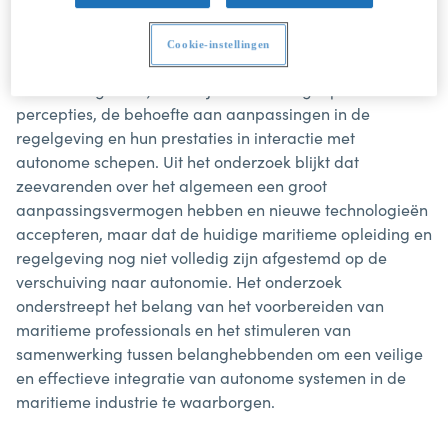
(MASS)".
Dit onderzoek gaat in op de impact van maritieme
Cookie-instellingen
autonome oppervlakteschepen op officieren met een
vaarbevoegdheid, waarbij de nadruk ligt op hun
percepties, de behoefte aan aanpassingen in de
regelgeving en hun prestaties in interactie met
autonome schepen. Uit het onderzoek blijkt dat
zeevarenden over het algemeen een groot
aanpassingsvermogen hebben en nieuwe technologieën
accepteren, maar dat de huidige maritieme opleiding en
regelgeving nog niet volledig zijn afgestemd op de
verschuiving naar autonomie. Het onderzoek
onderstreept het belang van het voorbereiden van
maritieme professionals en het stimuleren van
samenwerking tussen belanghebbenden om een veilige
en effectieve integratie van autonome systemen in de
maritieme industrie te waarborgen.