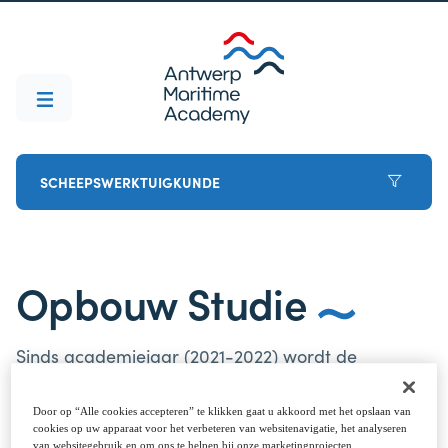
SCHEEPSWERKTUIGKUNDE
Opbouw Studie
Sinds academiejaar (2021-2022) wordt de
opleiding Scheepswerktuigkunde aangeboden als
een academische opleiding (3 jaar bachelor + 1
Door op “Alle cookies accepteren” te klikken gaat u akkoord met het opslaan van
cookies op uw apparaat voor het verbeteren van websitenavigatie, het analyseren
jaar master).
van websitegebruik en om ons te helpen bij onze marketingprojecten.