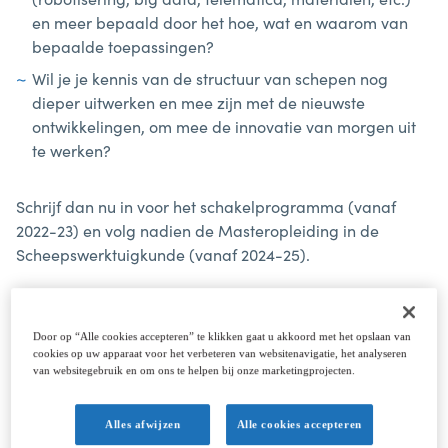
en meer bepaald door het hoe, wat en waarom van
bepaalde toepassingen?
Wil je je kennis van de structuur van schepen nog
dieper uitwerken en mee zijn met de nieuwste
ontwikkelingen, om mee de innovatie van morgen uit
te werken?
Schrijf dan nu in voor het schakelprogramma (vanaf
2022-23) en volg nadien de Masteropleiding in de
Scheepswerktuigkunde (vanaf 2024-25).
Een opleiding met mogelijkheden
Door op “Alle cookies accepteren” te klikken gaat u akkoord met het opslaan van
Heel wat maritieme bedrijven zetten zich achter deze
cookies op uw apparaat voor het verbeteren van websitenavigatie, het analyseren
van websitegebruik en om ons te helpen bij onze marketingprojecten.
nieuwe masteropleiding. Ze zoeken hoogopgeleide,
gespecialiseerde profielen die kunnen meedraaien in de
hoogtechnologische maritieme wereld van morgen. Met
Alles afwijzen
Alle cookies accepteren