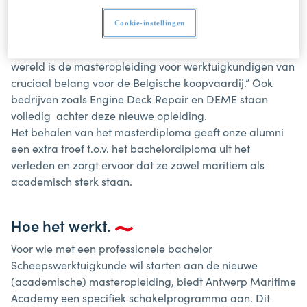
dit nieuwe diploma biedt de Antwerp Maritime Academy
een antwoord op deze nood.
Cookie-instellingen
Zoals de Koninklijke Belgische Redersvereniging het stelt:
“Om in te spelen op de snel veranderende maritieme
wereld is de masteropleiding voor werktuigkundigen van
cruciaal belang voor de Belgische koopvaardij.” Ook
bedrijven zoals Engine Deck Repair en DEME staan
volledig achter deze nieuwe opleiding.
Het behalen van het masterdiploma geeft onze alumni
een extra troef t.o.v. het bachelordiploma uit het
verleden en zorgt ervoor dat ze zowel maritiem als
academisch sterk staan.
Hoe het werkt.
Voor wie met een professionele bachelor
Scheepswerktuigkunde wil starten aan de nieuwe
(academische) masteropleiding, biedt Antwerp Maritime
Academy een specifiek schakelprogramma aan. Dit